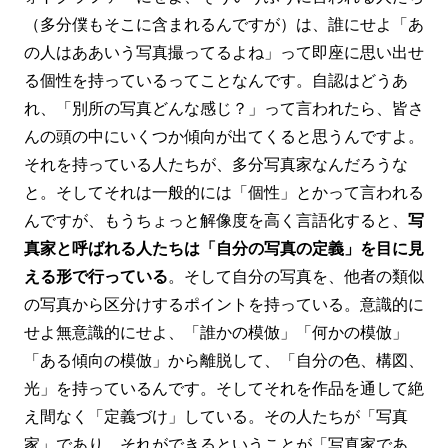
（多分僕もそこに含まれるんですが）は、誰にせよ「あ
の人はああいう写真撮ってるよね」って即座に思い出せ
る個性を持っているってことなんです。自認はどうあ
れ、「別所の写真どんな感じ？」って言われたら、皆さ
んの頭の中にいくつか傾向が出てくると思うんですよ。
それを持っている人たちが、多分写真家なんだろうな
と。そしてそれは一般的には「個性」とかって言われる
んですが、もうちょっと解像度を高く言語化すると、
写
真家と呼ばれる人たちは「自分の写真の定義」を目に見
える形で行っている
。そして自分の写真を、他者の類似
の写真から区分けするポイントを持っている。意識的に
せよ無意識的にせよ、「誰かの模倣」「何かの模倣」
「ある傾向の模倣」から離脱して、「自分の色、構図、
光」を持っているんです。そしてそれを作品を通して絶
え間なく「定義づけ」している。その人たちが「写真
家」であり、それができるということが「写真家であ