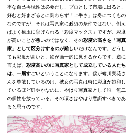
率な自己再現性は必要だし、プロとして市場に出ると、
好むと好まざるとに関わらず「上手さ」は身につくもの
なのですが、それは写真家に必須の条件ではない。例え
ばよく槍玉に挙げられる「彩度マックス」ですが、彩度
が高いことが悪いのではなく、その
彩度の高さを「写真
家」として区分けするのが難しい
だけなんです。どうし
ても彩度が高いと、絵が画一的に見えるからです。逆に
言えば、
彩度高いのに写真家として成立している人たち
は、一層すごい
ということになります。僕が蜷川実花さ
んを尊敬しているのは、彼女の写真は時に彩度が飽和し
ているほど鮮やかなのに、やはり写真家として唯一無二
の個性を放っている。その凄さはやはり意識すべきであ
ると思うのです。