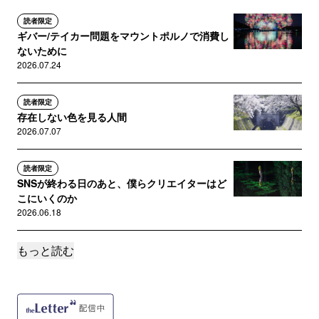
読者限定
ギバー/テイカー問題をマウントポルノで消費し
ないために
2026.07.24
読者限定
存在しない色を見る人間
2026.07.07
読者限定
SNSが終わる日のあと、僕らクリエイターはど
こにいくのか
2026.06.18
もっと読む
読者限定
主題を撮るのではなく、問い自体を撮る写真 :
不在の中心としての湖
2026.06.17